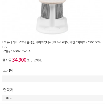
LG 퓨리케어 오브제컬렉션 에어로캣타워(19.8㎡(6평), 에센스화이트) AS065CW
HA
모델명 : AS065CWHA
34,900
월 요금
원 [5년약정]
고객명
연락처