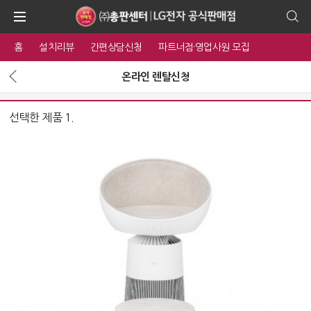
홈
설치리뷰
간편상담신청
파트너점·영업사원 모집
온라인 렌탈신청
선택한 제품 1.